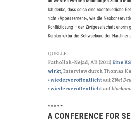
Im Westen werden Mahnungen zum friedli
Ich denke, dass solch eine abenteuerliche Beh
nicht »Appeasement«, wie die Neokonservativ
Konfliktlösung – der Zivilgesellschaft enorm
Kurskorrektur die Schwächung der Hardliner au
QUELLE
Fathollah-Nejad, Ali (2011)
Eine KS
wirkt
, Interview durch Thomas K
▪
wiederveröffentlicht
auf
ZNet De
▪
wiederveröffentlicht
auf
blackan
* * * * *
A CONFERENCE FOR SE