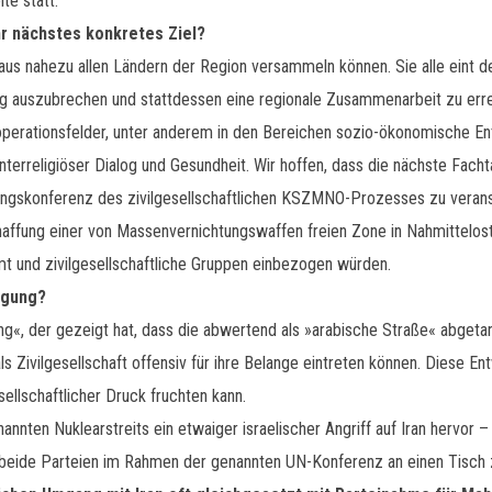
te statt.
hr nächstes konkretes Ziel?
e aus nahezu allen Ländern der Region versammeln können. Sie alle eint 
ng auszubrechen und stattdessen eine regionale Zusammenarbeit zu e
ooperationsfelder, unter anderem in den Bereichen sozio-ökonomische E
terreligiöser Dialog und Gesundheit. Wir hoffen, dass die nächste Fachtag
dungskonferenz des zivilgesellschaftlichen KSZMNO-Prozesses zu verans
affung einer von Massenvernichtungswaffen freien Zone in Nahmittelost
mmt und zivilgesellschaftliche Gruppen einbezogen würden.
agung?
g«, der gezeigt hat, dass die abwertend als »arabische Straße« abgeta
ls Zivilgesellschaft offensiv für ihre Belange eintreten können. Diese Ent
sellschaftlicher Druck fruchten kann.
annten Nuklearstreits ein etwaiger israelischer Angriff auf Iran hervo
 beide Parteien im Rahmen der genannten UN-Konferenz an einen Tisc