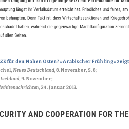
chen Umgang mit Iran oft gleichgesetzt mit Parteinahme für M
auptung längst ihr Verfallsdatum erreicht hat. Friedliches und faires, am
en behaupten. Denn Fakt ist, dass Wirtschaftssanktionen und Kriegsdro
 geschadet haben, während die gegenwärtige Machtkonfiguration zementi
f allen Seiten.
ZE für den Nahen Osten? »Arabischer Frühling« zeigt:
achel,
Neues Deutschland
, 8. November, S. 8;
utschland
, 9. November;
dwhitenachrichten
, 24. Januar 2013.
CURITY AND COOPERATION FOR THE