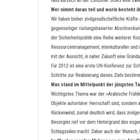
fand kürzlich an der Londoner SOAS eine zwei
Wer nimmt daran teil und worin besteht i
Wir haben bisher zivilgesellschaftliche Kräft
gegenseitiger rüstungsbasierter Abschrecku
der Sicherheitspolitik eine Reihe weiterer K
Ressourcenmanagement, interkultureller und in
mit der Aussicht, in naher Zukunft eine Grün
Für 2012 ist eine erste UN-Konferenz zur Sch
Schritte zur Realisierung dieses Ziels besti
Was stand im Mittelpunkt der jüngsten T
Wichtigstes Thema war der »Arabische Frühlin
Objekte autoritärer Herrschaft sind, sondern a
Rückenwind, zumal deutlich wird, dass zivilge
Besorgnis rief vor dem Hintergrund des sogen
Schlagzeilen macht. Daher auch der Wunsch,