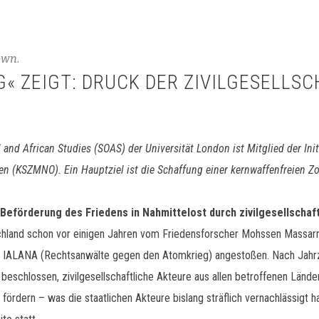
own.
« ZEIGT: DRUCK DER ZIVILGESELLS
l and African Studies (SOAS) der Universität London ist Mitglied der Ini
 (KSZMNO). Ein Hauptziel ist die Schaffung einer kernwaffenfreien Zo
e Beförderung des Friedens in Nahmittelost durch zivilgesellscha
utschland schon vor einigen Jahren vom Friedensforscher Mohssen Mass
IALANA (Rechtsanwälte gegen den Atomkrieg) angestoßen. Nach Jahrze
nd beschlossen, zivilgesellschaftliche Akteure aus allen betroffenen L
fördern – was die staatlichen Akteure bislang sträflich vernachlässigt 