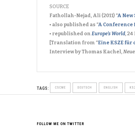
SOURCE
Fathollah-Nejad, Ali (2011) “
A New 
▪ also published as “
A Conference f
▪
republished on
Europe’s World
, 2
[Translation from “
Eine KSZE für 
Interview by Thomas Kachel,
Neue
TAGS:
CSCME
DEUTSCH
ENGLISH
KS
FOLLOW ME ON TWITTER