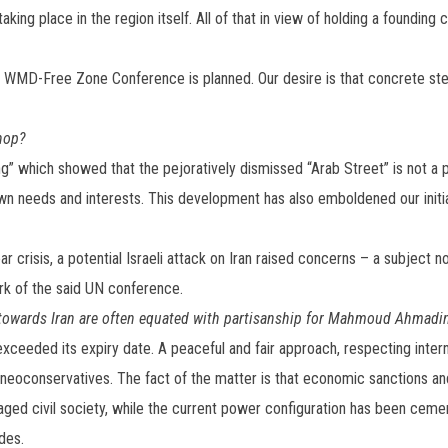
aking place in the region itself. All of that in view of holding a foundin
t WMD-Free Zone Conference is planned. Our desire is that concrete step
hop?
” which showed that the pejoratively dismissed “Arab Street” is not a pas
r own needs and interests. This development has also emboldened our initia
r crisis, a potential Israeli attack on Iran raised concerns – a subject n
ork of the said UN conference.
h towards Iran are often equated with partisanship for Mahmoud Ahmadin
xceeded its expiry date. A peaceful and fair approach, respecting intern
oconservatives. The fact of the matter is that economic sanctions and 
ged civil society, while the current power configuration has been cemen
des.