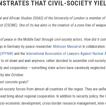
STRATES THAT CIVIL-SOCIETY YIE
l and African Studies (SOAS) of the University of London is member of th
ast (CSCME). One of its key aims is the creation of a zone free of wea
of peace in the Middle East through civil-society actors. How did it c
ago in Germany by peace researcher
Mohssen Massarrat
in collaboratio
r (IPPNW)
and the
International Association of Lawyers Against Nuclear
not to sit down and wait anymore, rather decided to assemble civil-societ
y and cooperation – something state actors have carelessly neglected so
by late October.
ext concrete goals?
il-society forces from almost all countries of the region. They are unifi
ad bring about regional cooperation. In addition to security policy, t
ocio-economic development, cross-border resource management, inter-rel