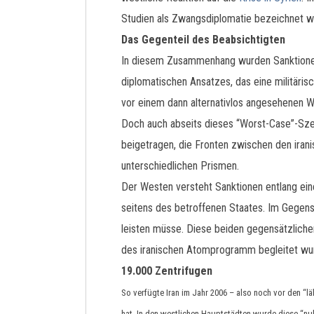
Studien als Zwangsdiplomatie bezeichnet wi
Das Gegenteil des Beabsichtigten
In diesem Zusammenhang wurden Sanktionen a
diplomatischen Ansatzes, das eine militäris
vor einem dann alternativlos angesehenen Wa
Doch auch abseits dieses “Worst-Case”-Szen
beigetragen, die Fronten zwischen den irani
unterschiedlichen Prismen.
Der Westen versteht Sanktionen entlang ein
seitens des betroffenen Staates. Im Gegens
leisten müsse. Diese beiden gegensätzlich
des iranischen Atomprogramm begleitet wu
19.000 Zentrifugen
So verfügte Iran im Jahr 2006 – also noch vor den “l
hat. In den westlichen Hauptstädten wurde diese “nukl