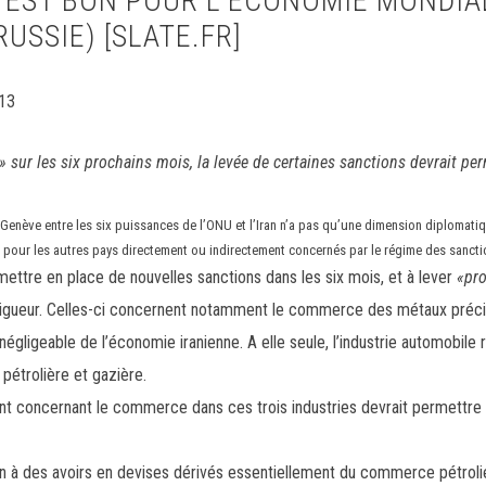
N EST BON POUR L’ÉCONOMIE MONDIA
RUSSIE) [SLATE.FR]
13
r» sur les six prochains mois, la levée de certaines sanctions devrait pe
enève entre les six puissances de l’ONU et l’Iran n’a pas qu’une dimension diplomatique
our les autres pays directement ou indirectement concernés par le régime des sancti
ttre en place de nouvelles sanctions dans les six mois, et à lever
«pro
vigueur. Celles-ci concernent notamment le commerce des métaux précieu
négligeable de l’économie iranienne. A elle seule, l’industrie automobile
 pétrolière et gazière.
ment concernant le commerce dans ces trois industries devrait permettre
an à des avoirs en devises dérivés essentiellement du commerce pétrol