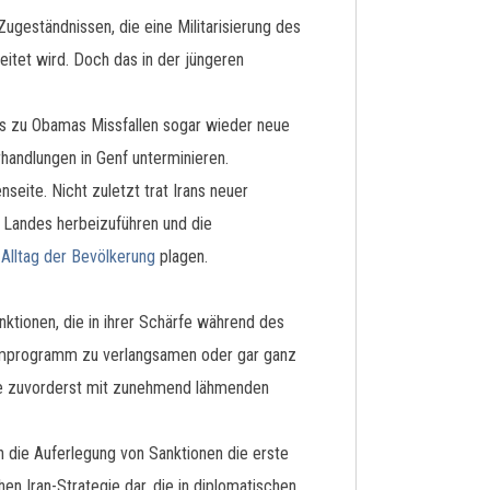
ugeständnissen, die eine Militarisierung des
eitet wird. Doch das in der jüngeren
ss zu Obamas Missfallen sogar wieder neue
handlungen in Genf unterminieren.
seite. Nicht zuletzt trat Irans neuer
 Landes herbeizuführen und die
n
Alltag der Bevölkerung
plagen.
ktionen, die in ihrer Schärfe während des
e Atomprogramm zu verlangsamen oder gar ganz
ade zuvorderst mit zunehmend lähmenden
 die Auferlegung von Sanktionen die erste
chen Iran-Strategie dar, die in diplomatischen