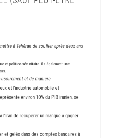
LE (SAUF PEUT-ÊTRE
rmettre à Téhéran de souffler après deux ans
 et politico-sécuritaire. Il a également une
ons.
visoirement et de manière
x et l’industrie automobile et
 représente environ 10% du PIB iranien, se
 à l’Iran de récupérer un manque à gagner
ier et gelés dans des comptes bancaires à