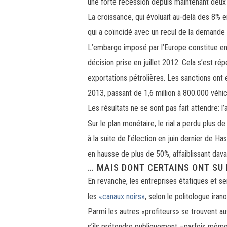
une forte récession depuis maintenant deux a
La croissance, qui évoluait au-delà des 8%
qui a coïncidé avec un recul de la demande m
L’embargo imposé par l’Europe constitue en 
décision prise en juillet 2012. Cela s’est r
exportations pétrolières. Les sanctions ont 
2013, passant de 1,6 million à 800.000 véhic
Les résultats ne se sont pas fait attendre: 
Sur le plan monétaire, le rial a perdu plus d
à la suite de l’élection en juin dernier de 
en hausse de plus de 50%, affaiblissant dav
… MAIS DONT CERTAINS ONT SU
En revanche, les entreprises étatiques et s
les
«canaux noirs»
, selon le politologue iran
Parmi les autres «profiteurs» se trouvent au
s’ils prétendre publiquement –parfois même 