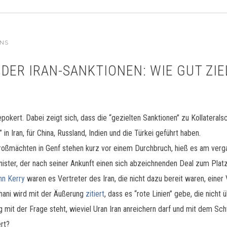
ONS
DER IRAN-SANKTIONEN: WIE GUT ZIE
pokert. Dabei zeigt sich, dass die “gezielten Sanktionen” zu Kollatera
n Iran, für China, Russland, Indien und die Türkei geführt haben.
Großmächten in Genf stehen kurz vor einem Durchbruch, hieß es am ve
ster, der nach seiner Ankunft einen sich abzeichnenden Deal zum Plat
hn Kerry
waren es Vertreter des Iran, die nicht dazu bereit waren, eine
Rohani wird mit der Äußerung
zitiert
, dass es “rote Linien” gebe, die nicht
mit der Frage steht, wieviel Uran Iran anreichern darf und mit dem Sc
rt?