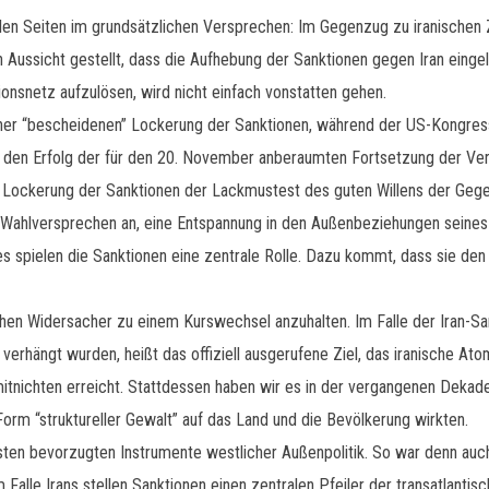
len Seiten im grundsätzlichen Versprechen: Im Gegenzug zu iranischen Z
Aussicht gestellt, dass die Aufhebung der Sanktionen gegen Iran eingel
onsnetz aufzulösen, wird nicht einfach vonstatten gehen.
einer “bescheidenen” Lockerung der Sanktionen, während der US-Kongre
n den Erfolg der für den 20. November anberaumten Fortsetzung der Ver
he Lockerung der Sanktionen der Lackmustest des guten Willens der Gegen
 Wahlversprechen an, eine Entspannung in den Außenbeziehungen seines
es spielen die Sanktionen eine zentrale Rolle. Dazu kommt, dass sie de
hen Widersacher zu einem Kurswechsel anzuhalten. Im Falle der Iran-San
ikts verhängt wurden, heißt das offiziell ausgerufene Ziel, das iranisch
mitnichten erreicht. Stattdessen haben wir es in der vergangenen Dek
 Form “struktureller Gewalt” auf das Land und die Bevölkerung wirkten.
sten bevorzugten Instrumente westlicher Außenpolitik. So war denn auch
m Falle Irans stellen Sanktionen einen zentralen Pfeiler der transatlantis