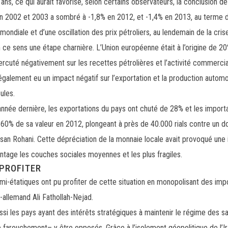
ns, ce qui aurait favorisé, selon certains observateurs, la conclusion de
 en 2002 et 2003 a sombré à -1,8% en 2012, et -1,4% en 2013, au terme 
ondiale et d’une oscillation des prix pétroliers, au lendemain de la cri
ce sens une étape charnière. L’Union européenne était à l’origine de 20%
épercuté négativement sur les recettes pétrolières et l’activité commerci
également eu un impact négatif sur l’exportation et la production automo
ules.
l’année dernière, les exportations du pays ont chuté de 28% et les import
e 60% de sa valeur en 2012, plongeant à près de 40.000 rials contre un dol
Hassan Rohani. Cette dépréciation de la monnaie locale avait provoqué une 
antage les couches sociales moyennes et les plus fragiles.
 PROFITER
emi-étatiques ont pu profiter de cette situation en monopolisant des im
o-allemand Ali Fathollah-Nejad.
ssi les pays ayant des intérêts stratégiques à maintenir le régime des 
farouchement– y être opposés. Grâce à l’isolement géopolitique de l’Ir