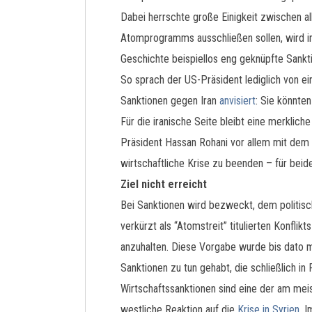
Dabei herrschte große Einigkeit zwischen al
Atomprogramms ausschließen sollen, wird in 
Geschichte beispiellos eng geknüpfte Sankti
So sprach der US-Präsident lediglich von 
Sanktionen gegen Iran
anvisiert
: Sie könnte
Für die iranische Seite bleibt eine merklic
Präsident Hassan Rohani vor allem mit dem
wirtschaftliche Krise zu beenden – für beid
Ziel nicht erreicht
Bei Sanktionen wird bezweckt, dem politisc
verkürzt als “Atomstreit” titulierten Konfl
anzuhalten. Diese Vorgabe wurde bis dato 
Sanktionen zu tun gehabt, die schließlich in
Wirtschaftssanktionen sind eine der am mei
westliche Reaktion auf die
Krise in Syrien
. I