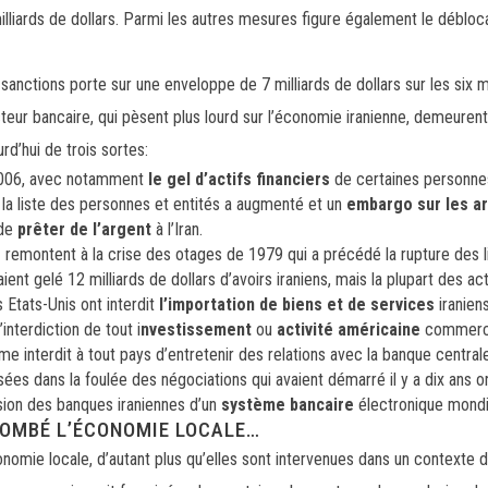
milliards de dollars. Parmi les autres mesures figure également le débloc
ctions porte sur une enveloppe de 7 milliards de dollars sur les six mo
ecteur bancaire, qui pèsent plus lourd sur l’économie iranienne, demeurent
rd’hui de trois sortes:
006, avec notamment
le gel d’actifs financiers
de certaines personne
, la liste des personnes et entités a augmenté et un
embargo sur les a
 de
prêter de l’argent
à l’Iran.
s
remontent à la crise des otages de 1979 qui a précédé la rupture des l
ient gelé 12 milliards de dollars d’avoirs iraniens, mais la plupart des 
s Etats-Unis ont interdit
l’importation de biens et de services
iranien
l’interdiction de tout i
nvestissement
ou
activité américaine
commercia
e interdit à tout pays d’entretenir des relations avec la banque centrale
es dans la foulée des négociations qui avaient démarré il y a dix ans 
sion des banques iraniennes d’un
système bancaire
électronique mondi
LOMBÉ L’ÉCONOMIE LOCALE…
omie locale, d’autant plus qu’elles sont intervenues dans un contexte 