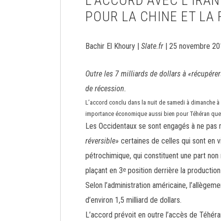
L’ACCORD AVEC L’IRA
POUR LA CHINE ET LA 
Bachir El Khoury |
Slate.fr
| 25 novembre 20
Outre les 7 milliards de dollars à «récupére
de récession.
L’accord conclu dans la nuit de samedi à dimanche à G
importance économique aussi bien pour Téhéran que p
Les Occidentaux se sont engagés à ne pas me
réversible»
certaines de celles qui sont en 
pétrochimique, qui constituent une part non 
plaçant en 3
position derrière la production
e
Selon l’administration américaine, l’allège
d’environ 1,5 milliard de dollars.
L’accord prévoit en outre l’accès de Téhér