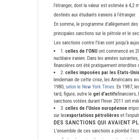
l’étranger, dont la valeur est estimée à 4,2 
destinés aux étudiants iraniens à l’étranger.
En somme, le programme d’allègement des san
principales sanctions sur le pétrole et le s
Les sanctions contre l’Iran sont jusqu’à aujou
1.
celles de l’ONU
ont commencé en 2
nucléaire iranien. Dans les années suivantes
financières ont été pratiquement interdites
2.
celles imposées par les Etats-Uni
lendemain de cette crise, les Américains ava
1980,
selon le New York Times
. En 1987, le
tard, figure, outre le
gel d’actifs
financiers, 
sanctions votées durant l’hiver 2011 ont mêm
3.
celles de l’Union européenne
imposé
sur les
exportations pétrolières
et l’expul
DES SANCTIONS QUI AVAIENT P
L’ensemble de ces sanctions a plombé l’écon