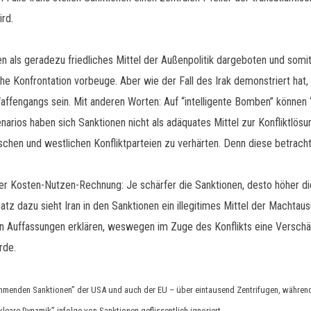
rd.
ls geradezu friedliches Mittel der Außenpolitik dargeboten und somit a
che Konfrontation vorbeuge. Aber wie der Fall des Irak demonstriert hat,
ffengangs sein. Mit anderen Worten: Auf “intelligente Bomben” können “
arios haben sich Sanktionen nicht als adäquates Mittel zur Konfliktlös
schen und westlichen Konfliktparteien zu verhärten. Denn diese betracht
er Kosten-Nutzen-Rechnung: Je schärfer die Sanktionen, desto höher di
atz dazu sieht Iran in den Sanktionen ein illegitimes Mittel der Mach
en Auffassungen erklären, weswegen im Zuge des Konflikts eine Verschä
rde.
ähmenden Sanktionen” der USA und auch der EU – über eintausend Zentrifugen, während 
eare Dynamik” infolge von Sanktionen geflissentlich ignoriert.