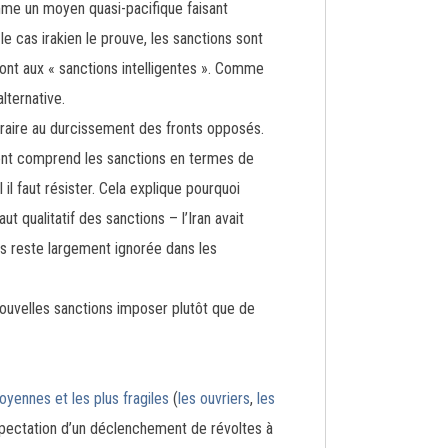
mme un moyen quasi-pacifique faisant
 cas irakien le prouve, les sanctions sont
ront aux « sanctions intelligentes ». Comme
lternative.
ontraire au durcissement des fronts opposés.
ent comprend les sanctions en termes de
l faut résister. Cela explique pourquoi
t qualitatif des sanctions – l’Iran avait
ons reste largement ignorée dans les
nouvelles sanctions imposer plutôt que de
yennes et les plus fragiles
(
les ouvriers
,
les
xpectation d’un déclenchement de révoltes à