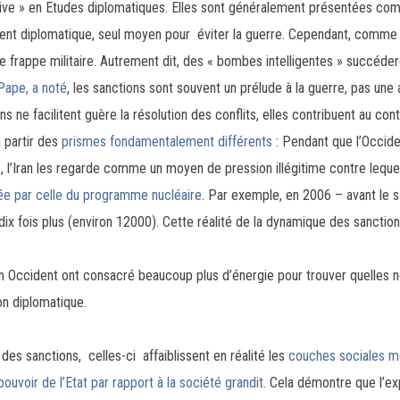
citive » en Etudes diplomatiques. Elles sont généralement présentées co
nt diplomatique, seul moyen pour éviter la guerre. Cependant, comme le
e frappe militaire. Autrement dit, des « bombes intelligentes » succéde
Pape, a noté
, les sanctions sont souvent un prélude à la guerre, pas une a
ns ne facilitent guère la résolution des conflits, elles contribuent au c
à partir des
prismes fondamentalement différents
: Pendant que l’Occid
 l’Iran les regarde comme un moyen de pression illégitime contre lequel i
ée par celle du programme nucléaire
. Par exemple, en 2006 – avant le sau
e dix fois plus (environ 12000). Cette réalité de la dynamique des sancti
s en Occident ont consacré beaucoup plus d’énergie pour trouver quelles 
on diplomatique.
 des sanctions, celles-ci affaiblissent en réalité les
couches sociales mo
pouvoir de l’Etat par rapport à la société grandit
. Cela démontre que l’e