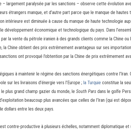
enne – largement paralysée par les sanctions – observe cette évolution 
eurs étrangers manque, et d’autre part parce que le manque de hautes t
tion intérieure est diminuée à cause du manque de haute technologie aupa
r le développement économique et technologique du pays. Dans l’ensemb
e par la vente du pétrole iranien à des grands clients comme la Chine ou
e, la Chine obtient des prix extrêmement avantageux sur ses importation
s sanctions ont provoqué l’obtention par la Chine de prix extrêmement av
atégiques à maintenir le régime des sanctions énergétiques contre l’Iran
le sur les livraisons d’énergie vers l’Europe ;
la Turquie
constitue la seu
ran le plus grand champ gazier du monde, le
South Pars
dans le golfe Pers
ploitation beaucoup plus avancées que celles de l’Iran (qui est dépour
de dollars entre les deux pays.
s est contre-productive à plusieurs échelles, notamment diplomatique e