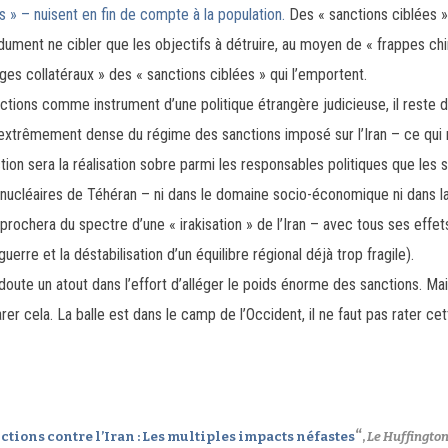
es » – nuisent en fin de compte à la population.
Des « sanctions ciblées 
ndument ne cibler que les objectifs à détruire, au moyen de « frappes c
ages collatéraux » des « sanctions ciblées » qui l’emportent.
anctions comme instrument d’une politique étrangère judicieuse, il reste
u extrêmement dense du régime des sanctions imposé sur l’Iran – ce qui 
ion sera la réalisation sobre parmi les responsables politiques que les 
 nucléaires de Téhéran – ni dans le domaine socio-économique ni dans l
prochera du spectre d’une « irakisation » de l’Iran – avec tous ses effets
uerre et la déstabilisation d’un équilibre régional déjà trop fragile).
oute un atout dans l’effort d’alléger le poids énorme des sanctions. Mais
rer cela. La balle est dans le camp de l’Occident, il ne faut pas rater 
“
ctions contre l’Iran : Les multiples impacts néfastes
,
Le Huffington