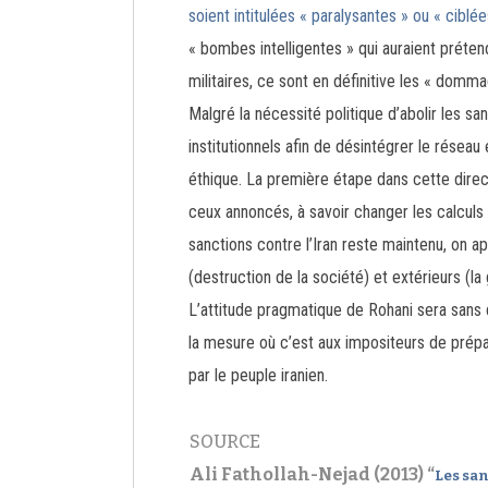
soient intitulées « paralysantes » ou « ciblé
« bombes intelligentes » qui auraient préte
militaires, ce sont en définitive les « domm
Malgré la nécessité politique d’abolir les s
institutionnels afin de désintégrer le résea
éthique. La première étape dans cette direct
ceux annoncés, à savoir changer les calculs
sanctions contre l’Iran reste maintenu, on ap
(destruction de la société) et extérieurs (la g
L’attitude pragmatique de Rohani sera sans d
la mesure où c’est aux impositeurs de prépa
par le peuple iranien.
SOURCE
Ali Fathollah-Nejad (2013) “
Les san