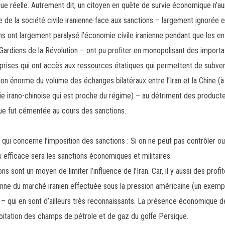
ue réelle. Autrement dit, un citoyen en quête de survie économique n’aur
me de la société civile iranienne face aux sanctions – largement ignorée 
ns ont largement paralysé l’économie civile iranienne pendant que les en
diens de la Révolution – ont pu profiter en monopolisant des importat
reprises qui ont accès aux ressources étatiques qui permettent de subven
n énorme du volume des échanges bilatéraux entre l’Iran et la Chine (à p
e irano-chinoise qui est proche du régime) – au détriment des producte
que fut cémentée au cours des sanctions.
ce qui concerne l’imposition des sanctions : Si on ne peut pas contrôler o
s efficace sera les sanctions économiques et militaires.
 sont un moyen de limiter l’influence de l’Iran. Car, il y aussi des profit
enne du marché iranien effectuée sous la pression américaine (un exemp
s – qui en sont d’ailleurs très reconnaissants. La présence économique de 
oitation des champs de pétrole et de gaz du golfe Persique.