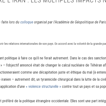
E L’IRAN : LES MULTIPLES IMPACTS 
n faite lors du
colloque
organisé par l’Académie de Géopolitique de Paris
vrir les relations internationales de son pays. En accord avec la volonté de la grande pa
t politique à faire ce qu’il ne ferait autrement. Dans le cas des sanctio
 – l’objectif annoncé était de changer le calcul nucléaire de Téhéran 
onctionneraient comme une décapitation juste et éthique du mal (à entendre
anien – autrement dit, un tyrannicide chirurgical dans la lutte de la civil
’application d’une
« violence structurelle »
contre tout un pays et sa popu
préféré de la politique étrangère occidentale. Elles sont une part intég