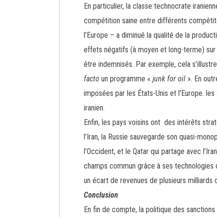
En particulier, la classe technocrate irani
compétition saine entre différents compétit
l’Europe – a diminué la qualité de la produc
effets négatifs (à moyen et long-terme) su
être indemnisés. Par exemple, cela s’illustr
facto
un programme «
junk for oil
». En outr
imposées par les États-Unis et l’Europe. le
iranien.
Enfin, les pays voisins ont des intérêts str
l’Iran, la Russie sauvegarde son quasi-monopo
l’Occident; et le Qatar qui partage avec l’I
champs commun grâce à ses technologies d’ex
un écart de revenues de plusieurs milliards 
Conclusion
En fin de compte, la politique des sanction