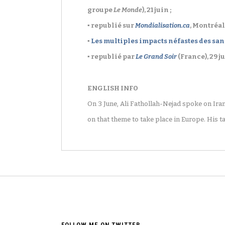
groupe
Le Monde
), 21 juin ;
▪ republié sur
Mondialisation.ca
, Montréal
▪
Les multiples impacts néfastes des san
▪ republié par
Le Grand Soir
(France), 29 ju
ENGLISH INFO
On 3 June, Ali Fathollah-Nejad spoke on Iran
on that theme to take place in Europe. His 
FOLLOW ME ON TWITTER