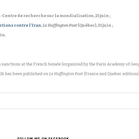
 : Centre de recherche sur la mondialisation, 21 juin ;
ctions contre l’Iran
,
Le Huffington Post
(Québec), 21 juin ;
in.
 sanctions at the French Senate (organized by the Paris Academy of Geopo
talk has been published on
Le Huffington Post
(France and Quebec editions)
FOLLOW ME ON FACEBOOK