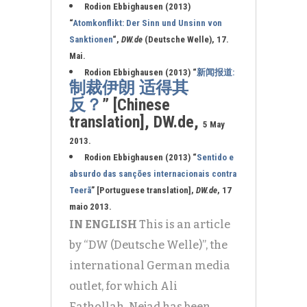
Rodion Ebbighausen (2013)
“
Atomkonflikt: Der Sinn und Unsinn von
Sanktionen
“,
DW.de
(Deutsche Welle), 17.
Mai.
Rodion Ebbighausen (2013) “
新闻报道:
制裁伊朗 适得其
反？
” [Chinese
translation], DW.de,
5 May
2013.
Rodion Ebbighausen (2013) “
Sentido e
absurdo das sanções internacionais contra
Teerã
” [Portuguese translation],
DW.de
, 17
maio 2013.
IN ENGLISH
This is an article
by “DW (Deutsche Welle)”, the
international German media
outlet, for which Ali
Fathollah-Nejad has been