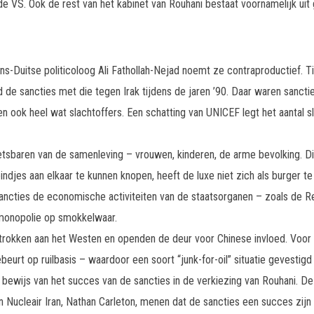
 de VS. Ook de rest van het kabinet van Rouhani bestaat voornamelijk ui
aans-Duitse politicoloog Ali Fathollah-Nejad noemt ze contraproductief. 
d de sancties met die tegen Irak tijdens de jaren ’90. Daar waren sanc
n ook heel wat slachtoffers. Een schatting van UNICEF legt het aantal sla
etsbaren van de samenleving – vrouwen, kinderen, de arme bevolking. Dit
djes aan elkaar te kunnen knopen, heeft de luxe niet zich als burger te
ancties de economische activiteiten van de staatsorganen – zoals de R
monopolie op smokkelwaar.
rokken aan het Westen en openden de deur voor Chinese invloed. Voor I
beurt op ruilbasis – waardoor een soort “junk-for-oil” situatie gevestigd
bewijs van het succes van de sancties in de verkiezing van Rouhani. D
ucleair Iran, Nathan Carleton, menen dat de sancties een succes zijn e