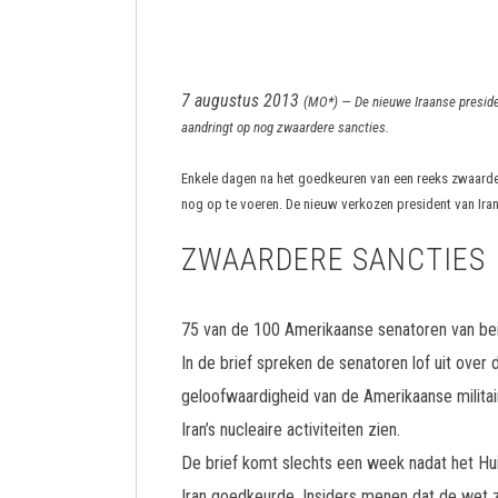
7 augustus 2013
(
MO*
) —
De nieuwe Iraanse preside
aandringt op nog zwaardere sancties.
Enkele dagen na het goedkeuren van een reeks zwaarder
nog op te voeren. De nieuw verkozen president van Iran
ZWAARDERE SANCTIES
75 van de 100 Amerikaanse senatoren van bei
In de brief spreken de senatoren lof uit ove
geloofwaardigheid van de Amerikaanse militai
Iran’s nucleaire activiteiten zien.
De brief komt slechts een week nadat het H
Iran goedkeurde. Insiders menen dat de wet z