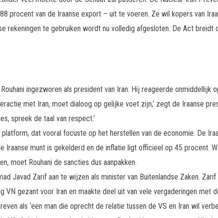
8 procent van de Iraanse export – uit te voeren. Ze wil kopers van Ira
 rekeningen te gebruiken wordt nu volledig afgesloten. De Act breidt de
ouhani ingezworen als president van Iran. Hij reageerde onmiddellijk 
ractie met Iran, moet dialoog op gelijke voet zijn,’ zegt de Iraanse pre
ies, spreek de taal van respect.’
platform, dat vooral focuste op het herstellen van de economie. De I
 Iraanse munt is gekelderd en de inflatie ligt officieel op 45 procent. Wa
en, moet Rouhani de sancties dus aanpakken.
d Javad Zarif aan te wijzen als minister van Buitenlandse Zaken. Zarif 
ang VN gezant voor Iran en maakte deel uit van vele vergaderingen met
even als ‘een man die oprecht de relatie tussen de VS en Iran wil verbete