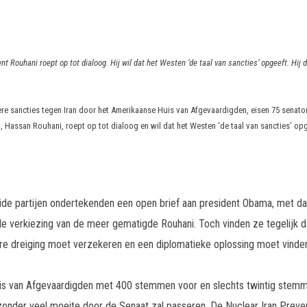
nt Rouhani roept op tot dialoog. Hij wil dat het Westen ‘de taal van sancties’ opgeeft. H
e sancties tegen Iran door het Amerikaanse Huis van Afgevaardigden, eisen 75 senator
, Hassan Rouhani, roept op tot dialoog en wil dat het Westen ‘de taal van sancties’ opg
de partijen ondertekenden een open brief aan president Obama, met daa
r de verkiezing van de meer gematigde Rouhani. Toch vinden ze tegelijk 
re dreiging moet verzekeren en een diplomatieke oplossing moet vinden v
uis van Afgevaardigden met 400 stemmen voor en slechts twintig stem
onder veel moeite door de Senaat zal passeren. De Nuclear Iran Prevent