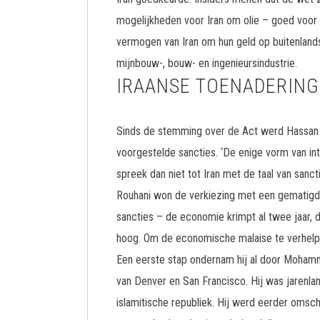
mogelijkheden voor Iran om olie – goed voor 8
vermogen van Iran om hun geld op buitenlandse
mijnbouw-, bouw- en ingenieursindustrie.
IRAANSE TOENADERING
Sinds de stemming over de Act werd Hassan R
voorgestelde sancties. ‘De enige vorm van inte
spreek dan niet tot Iran met de taal van sanct
Rouhani won de verkiezing met een gematigd 
sancties – de economie krimpt al twee jaar, de
hoog. Om de economische malaise te verhelp
Een eerste stap ondernam hij al door Mohamma
van Denver en San Francisco. Hij was jarenl
islamitische republiek. Hij werd eerder omschr