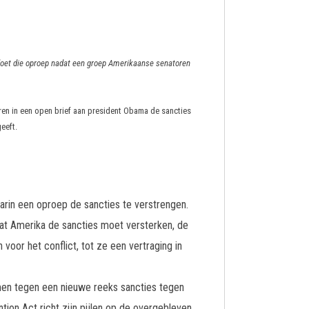
ij doet die oproep nadat een groep Amerikaanse senatoren
en in een open brief aan president Obama de sancties
eeft.
rin een oproep de sancties te verstrengen.
dat Amerika de sancties moet versterken, de
oor het conflict, tot ze een vertraging in
men tegen een nieuwe reeks sancties tegen
ion Act richt zijn pijlen op de overgebleven