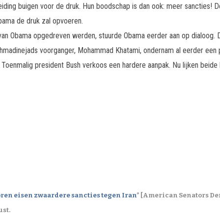
leiding buigen voor de druk. Hun boodschap is dan ook: meer sancties!
bama de druk zal opvoeren.
van Obama opgedreven werden, stuurde Obama eerder aan op dialoog. D
Ahmadinejads voorganger, Mohammad Khatami, ondernam al eerder een po
Toenmalig president Bush verkoos een hardere aanpak. Nu lijken beide 
en eisen zwaardere sancties tegen Iran
” [American Senators De
ust.