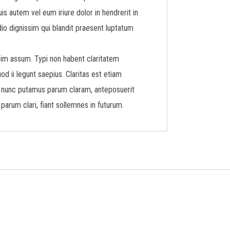
s autem vel eum iriure dolor in hendrerit in
dio dignissim qui blandit praesent luptatum
sim assum. Typi non habent claritatem
od ii legunt saepius. Claritas est etiam
 nunc putamus parum claram, anteposuerit
arum clari, fiant sollemnes in futurum.