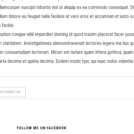
llamcorper suscipit lobortis nisl ut aliquip ex ea commodo consequat. Dui
llum dolore eu feugiat nulla facilisis at vero eros et accumsan et iusto o
facilisi.
option congue nihil imperdiet doming id quod mazim placerat facer pos
rum claritatem. Investigationes demonstraverunt lectores legere me lius qu
em consuetudium lectorum. Mirum est notare quam littera gothica, quam
arta decima et quinta decima. Eodem modo typi, qui nunc nobis videntur p
INFORMATION
FOLLOW ME ON FACEBOOK