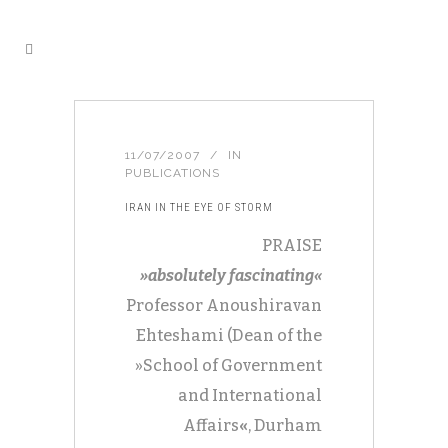
11/07/2007
IN
PUBLICATIONS
IRAN IN THE EYE OF STORM
PRAISE
»absolutely fascinating«
Professor Anoushiravan
Ehteshami (Dean of the
»School of Government
and International
Affairs
«
, Durham