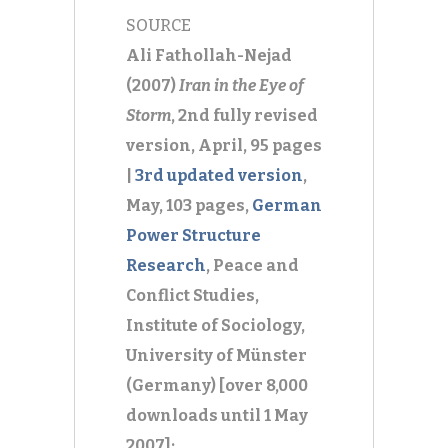
SOURCE
Ali Fathollah-Nejad
(2007)
Iran in the Eye of
Storm
, 2nd fully revised
version, April, 95 pages
|
3rd updated version
,
May, 103 pages,
German
Power Structure
Research
, Peace and
Conflict Studies,
Institute of Sociology,
University of Münster
(Germany) [over 8,000
downloads until 1 May
2007];