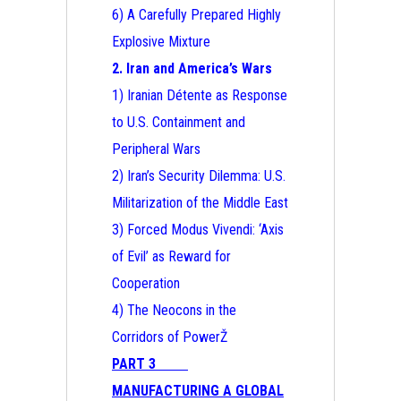
6) A Carefully Prepared Highly
Explosive Mixture
2. Iran and America’s Wars
1) Iranian Détente as Response
to U.S. Containment and
Peripheral Wars
2) Iran’s Security Dilemma: U.S.
Militarization of the Middle East
3) Forced Modus Vivendi: ‘Axis
of Evil’ as Reward for
Cooperation
4) The Neocons in the
Corridors of PowerŽ
PART 3
MANUFACTURING A GLOBAL