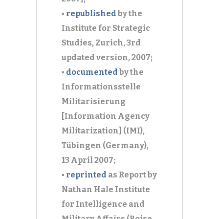
▪
republished
by the
Institute for Strategic
Studies, Zurich,
3rd
updated version, 2007;
▪
documented
by the
Informationsstelle
Militarisierung
[Information Agency
Militarization] (IMI),
Tübingen (Germany),
13 April 2007;
▪
reprinted
as Report by
Nathan Hale Institute
for Intelligence and
Military Affairs (Boise,