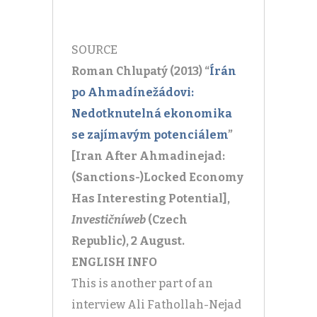
SOURCE
Roman Chlupatý (2013) “
Írán
po Ahmadínežádovi:
Nedotknutelná ekonomika
se zajímavým potenciálem
”
[Iran After Ahmadinejad:
(Sanctions-)Locked Economy
Has Interesting Potential],
Investičníweb
(Czech
Republic), 2 August.
ENGLISH INFO
This is another part of an
interview Ali Fathollah-Nejad