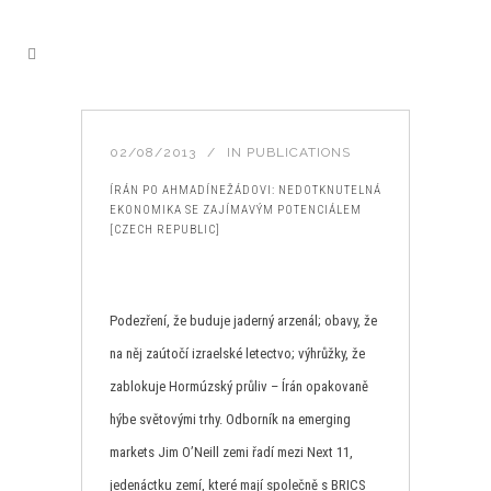
02/08/2013
IN
PUBLICATIONS
ÍRÁN PO AHMADÍNEŽÁDOVI: NEDOTKNUTELNÁ
EKONOMIKA SE ZAJÍMAVÝM POTENCIÁLEM
[CZECH REPUBLIC]
Podezření, že buduje jaderný arzenál; obavy, že
na něj zaútočí izraelské letectvo; výhrůžky, že
zablokuje Hormúzský průliv – Írán opakovaně
hýbe světovými trhy. Odborník na emerging
markets Jim O’Neill zemi řadí mezi Next 11,
jedenáctku zemí, které mají společně s BRICS