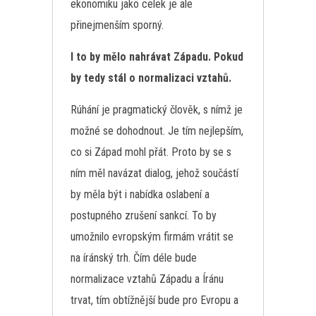
ekonomiku jako celek je ale
přinejmenším sporný.
I to by mělo nahrávat Západu. Pokud
by tedy stál o normalizaci vztahů.
Rúhání je pragmatický člověk, s nímž je
možné se dohodnout. Je tím nejlepším,
co si Západ mohl přát. Proto by se s
ním měl navázat dialog, jehož součástí
by měla být i nabídka oslabení a
postupného zrušení sankcí. To by
umožnilo evropským firmám vrátit se
na íránský trh. Čím déle bude
normalizace vztahů Západu a Íránu
trvat, tím obtížnější bude pro Evropu a