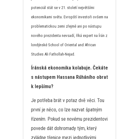
potenciál stát se v 21. století největšími
ekonomikami světa. Evropští investoři ovšem na
problematickou zemi zřejmě ani po nástupu
nového prezidenta nevsadí, říká expert na Írán z
londýnské School of Oriental and African
Studies Ali Fathollah-Nejad.
Íránská ekonomika kolabuje. Čekáte
s nástupem Hassana Rúháního obrat
k lepšímu?
Je potřeba brát v potaz dvě věci. Tou
první je něco, co lze nazvat špatným
řízením. Pokud se novému prezidentovi
povede dát dohromady tým, který
zvládne třenice mezi jednotlivými