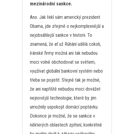
mezinárodní sankce.
Ano. Jak řekl sám americký prezident
Obama, jde zřejmě o nejkomplexnější a
nejobsáhlejší sankce v historii. To
znamená, že ať už Rúhání udělá cokoli,
íránské firmy možná ani tak nebudou
moci volně obchodovat se světem,
využívat globální bankovní systém nebo
třeba se pojistit. Stejně tak je možné,
že ani napříště nebudou moci dovážet
nejnovější technologie, které by jim
umožnily uspokojit domácí poptávku.
Dokonce je možné, že se sankce v
některých oblastech zpřísní, konkrétně
by mohlo dojít k zákazu veškerého