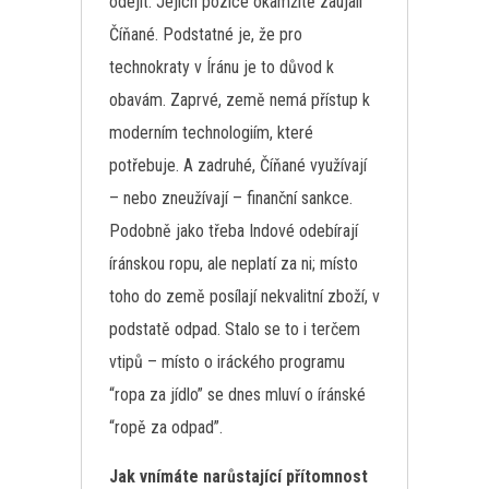
odejít. Jejich pozice okamžitě zaujali
Číňané. Podstatné je, že pro
technokraty v Íránu je to důvod k
obavám. Zaprvé, země nemá přístup k
moderním technologiím, které
potřebuje. A zadruhé, Číňané využívají
– nebo zneužívají – finanční sankce.
Podobně jako třeba Indové odebírají
íránskou ropu, ale neplatí za ni; místo
toho do země posílají nekvalitní zboží, v
podstatě odpad. Stalo se to i terčem
vtipů – místo o iráckého programu
“ropa za jídlo” se dnes mluví o íránské
“ropě za odpad”.
Jak vnímáte narůstající přítomnost